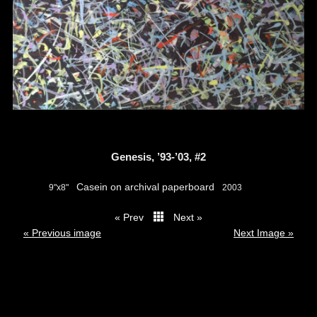
Genesis, ’93-’03, #2
Casein on archival paperboard
9"x8"
2003
« Prev
Next »
thumbs
« Previous image
Next Image »