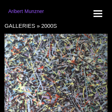
Aribert Munzner
GALLERIES »
2000S